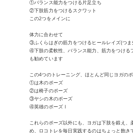
①バランス能力をつける片足立ち
②下肢筋力をつけるスクワット
この2つをメインに
体力に合わせて
③ふくらはぎの筋力をつけるヒールレイズ(つま
④下肢の柔軟性、バランス能力、筋力をつける
も勧めています
この4つのトレーニング、ほとんど同じヨガの
①は木のポーズ
②は椅子のポーズ
③ヤシの木のポーズ
④英雄のポーズⅠ
これらのポーズ以外にも、ヨガは下肢を鍛え、
め、ロコトレを毎日実践するのはちょっと飽き